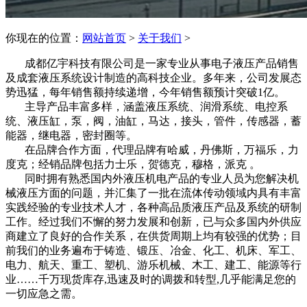
你现在的位置：
网站首页
>
关于我们
>
成都亿宇科技有限公司是一家专业从事电子液压产品销售
及成套液压系统设计制造的高科技企业。多年来，公司发展态
势迅猛，每年销售额持续递增，今年销售额预计突破1亿。
主导产品丰富多样，涵盖液压系统、润滑系统、电控系
统、液压缸，泵，阀，油缸，马达，接头，管件，传感器，蓄
能器，继电器，密封圈等。
在品牌合作方面，代理品牌有哈威，丹佛斯，万福乐，力
度克；经销品牌包括力士乐，贺德克，穆格，派克 。
同时拥有熟悉国内外液压机电产品的专业人员为您解决机
械液压方面的问题，并汇集了一批在流体传动领域内具有丰富
实践经验的专业技术人才，各种高品质液压产品及系统的研制
工作。经过我们不懈的努力发展和创新，已与众多国内外供应
商建立了良好的合作关系，在供货周期上均有较强的优势；目
前我们的业务遍布于铸造、锻压、冶金、化工、机床、军工、
电力、航天、重工、塑机、游乐机械、木工、建工、能源等行
业……千万现货库存,迅速及时的调拨和转型,几乎能满足您的
一切应急之需。