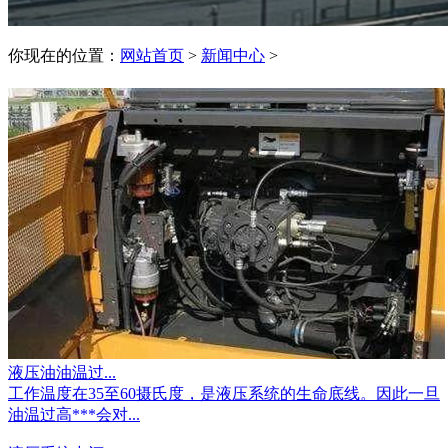
你现在的位置：
网站首页
>
新闻中心
>
液压油油温过...
工作温度在35至60摄氏度，是液压系统的生命底线。因此一旦
油温过高***会对...