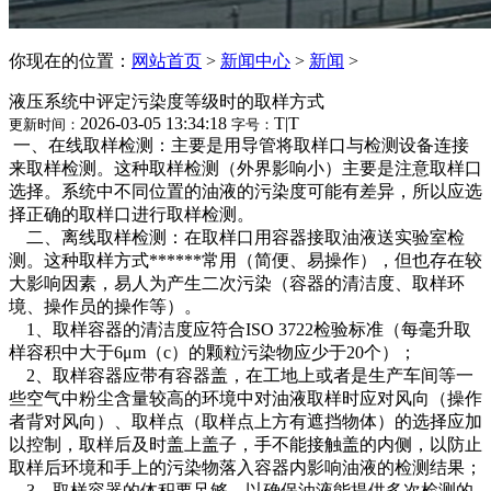
你现在的位置：
网站首页
>
新闻中心
>
新闻
>
液压系统中评定污染度等级时的取样方式
2026-03-05 13:34:18
T
|
T
更新时间：
字号：
一、在线取样检测：主要是用导管将取样口与检测设备连接
来取样检测。这种取样检测（外界影响小）主要是注意取样口
选择。系统中不同位置的油液的污染度可能有差异，所以应选
择正确的取样口进行取样检测。
二、离线取样检测：在取样口用容器接取油液送实验室检
测。这种取样方式******常用（简便、易操作），但也存在较
大影响因素，易人为产生二次污染（容器的清洁度、取样环
境、操作员的操作等）。
1、取样容器的清洁度应符合ISO 3722检验标准（每毫升取
样容积中大于6μm（c）的颗粒污染物应少于20个）；
2、取样容器应带有容器盖，在工地上或者是生产车间等一
些空气中粉尘含量较高的环境中对油液取样时应对风向（操作
者背对风向）、取样点（取样点上方有遮挡物体）的选择应加
以控制，取样后及时盖上盖子，手不能接触盖的内侧，以防止
取样后环境和手上的污染物落入容器内影响油液的检测结果；
3、取样容器的体积要足够，以确保油液能提供多次检测的